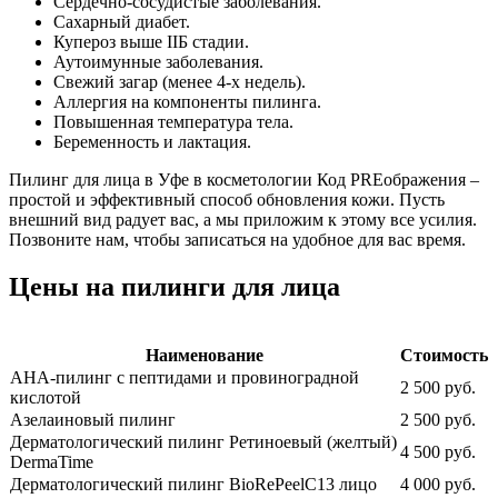
Сердечно-сосудистые заболевания.
Сахарный диабет.
Купероз выше IIБ стадии.
Аутоимунные заболевания.
Свежий загар (менее 4-х недель).
Аллергия на компоненты пилинга.
Повышенная температура тела.
Беременность и лактация.
Пилинг для лица в Уфе в косметологии Код PREображения –
простой и эффективный способ обновления кожи. Пусть
внешний вид радует вас, а мы приложим к этому все усилия.
Позвоните нам, чтобы записаться на удобное для вас время.
Цены на пилинги для лица
Наименование
Стоимость
AHA-пилинг с пептидами и провиноградной
2 500 руб.
кислотой
Азелаиновый пилинг
2 500 руб.
Дерматологический пилинг Ретиноевый (желтый)
4 500 руб.
DermaTime
Дерматологический пилинг BioRePeelC13 лицо
4 000 руб.